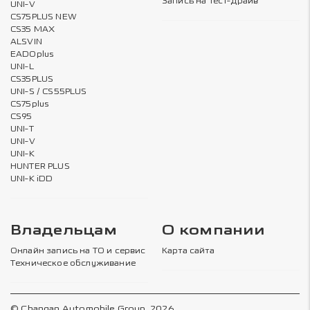
Запись на тест-драйв
UNI-V
CS75PLUS NEW
CS35 MAX
ALSVIN
EADOplus
UNI-L
CS35PLUS
UNI-S / CS55PLUS
CS75plus
CS95
UNI-T
UNI-V
UNI-K
HUNTER PLUS
UNI-K iDD
Владельцам
О компании
Онлайн запись на ТО и сервис
Карта сайта
Техническое обслуживание
© Changan Automobile Group, 2026