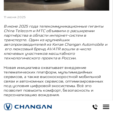
11 июня 2025
В июне 2025 года телекоммуникационные гиганты
China Telecom и МТС объявили о расширении
партнёрства в области интернет-систем в
транспорте. Один из крупнейших
автопроизводителей из Китая Changan Automobile и
его люксовый бренд AVATR вошли в число
ключевых участников масштабного
технологического проекта в России.
Новая инициатива охватывает внедрение
телематических платформ, мультимедийных
сервисов, а также высокоскоростной мобильной
связи и автономных сервисов, оптимизированных
под условия цифровой экосистемы. Всё это
позволит повысить комфорт, безопасность и
персонализацию вождения.
Уже сейчас каждый официально поставляемый в
Россию AVATR имеет штатный блок e-sim