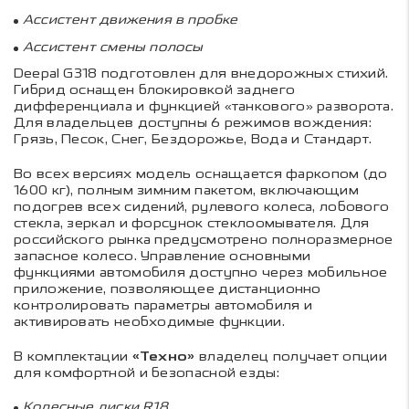
Ассистент движения в пробке
Ассистент смены полосы
Deepal G
318 подготовлен для внедорожных стихий.
Гибрид оснащен блокировкой заднего
дифференциала и функцией «танкового» разворота.
Для владельцев доступны 6 режимов вождения:
Грязь, Песок, Снег, Бездорожье, Вода и Стандарт.
Во всех версиях модель оснащается фаркопом (до
1600 кг), полным зимним пакетом, включающим
подогрев всех сидений, рулевого колеса, лобового
стекла, зеркал и форсунок стеклоомывателя. Для
российского рынка предусмотрено полноразмерное
запасное колесо. Управление основными
функциями автомобиля доступно через мобильное
приложение, позволяющее дистанционно
контролировать параметры автомобиля и
активировать необходимые функции.
В комплектации
«Техно»
владелец получает опции
для комфортной и безопасной езды:
Колесные диски
R
18