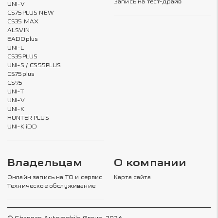
Запись на тест-драйв
UNI-V
CS75PLUS NEW
CS35 MAX
ALSVIN
EADOplus
UNI-L
CS35PLUS
UNI-S / CS55PLUS
CS75plus
CS95
UNI-T
UNI-V
UNI-K
HUNTER PLUS
UNI-K iDD
Владельцам
О компании
Онлайн запись на ТО и сервис
Карта сайта
Техническое обслуживание